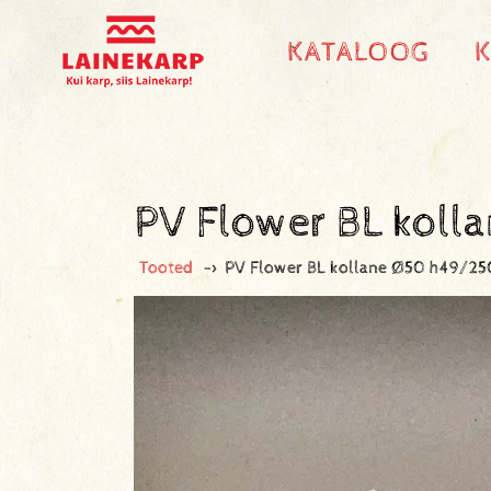
KATALOOG
PV Flower BL kol
Tooted
->
PV Flower BL kollane Ø50 h49/2