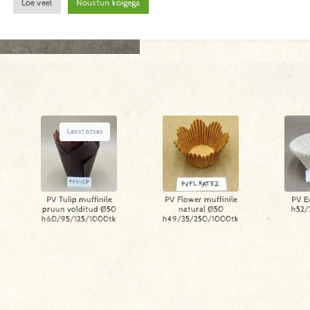
Loe veel
Nõustun kõigega
Laost otsas
PV Tulip muffinile
PV Flower muffinile
PV E
pruun volditud Ø50
natural Ø50
h52/
h60/95/125/1000tk
h49/35/250/1000tk