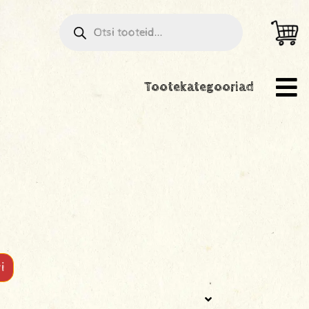
Tootekategooriad
i