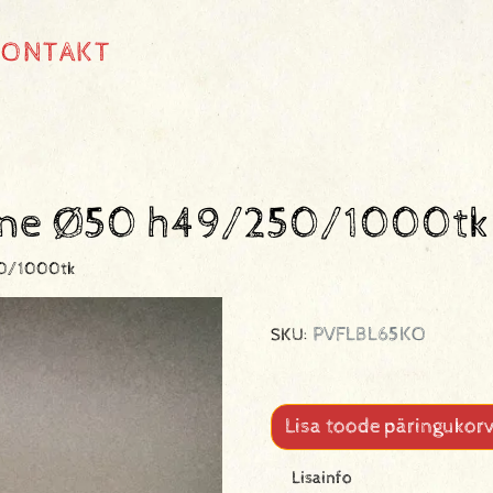
KONTAKT
lane Ø50 h49/250/1000tk
50/1000tk
PVFLBL65KO
SKU:
Lisa toode päringukorv
Lisainfo