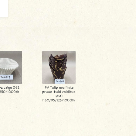
va valge Ø62
PV Tulip muffinile
250/1000tk
pruun+kuld volditud
Ø50
h60/95/125/1000tk