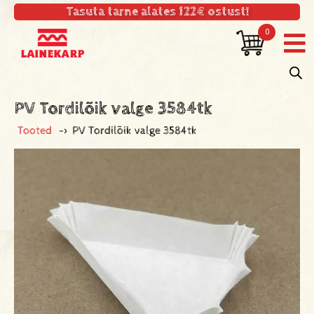
Tasuta tarne alates 122€ ostust!
0
PV Tordilõik valge 3584tk
Tooted
->
PV Tordilõik valge 3584tk