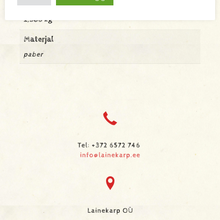
Kaal
2,386 kg
Materjal
paber
Tel: +372 6572 746
info@lainekarp.ee
Lainekarp OÜ