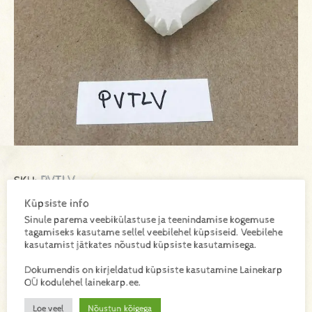
PVTLV
SKU:
Küpsiste info
Sinule parema veebikülastuse ja teenindamise kogemuse
tagamiseks kasutame sellel veebilehel küpsiseid. Veebilehe
Lisa toode päringukorvi
kasutamist jätkates nõustud küpsiste kasutamisega.
Dokumendis on kirjeldatud küpsiste kasutamine Lainekarp
Lisainfo
OÜ kodulehel lainekarp.ee.
Loe veel
Nõustun kõigega