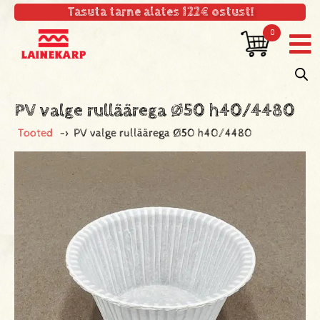
Tasuta tarne alates 122€ ostust!
0
PV valge rulläärega Ø50 h40/4480
Tooted
->
PV valge rulläärega Ø50 h40/4480