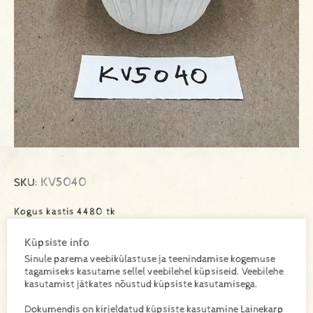
KV5040
SKU:
Kogus kastis 4480 tk
Küpsiste info
Sinule parema veebikülastuse ja teenindamise kogemuse
Lisa toode päringukorvi
tagamiseks kasutame sellel veebilehel küpsiseid. Veebilehe
kasutamist jätkates nõustud küpsiste kasutamisega.
Lisainfo
Dokumendis on kirjeldatud küpsiste kasutamine Lainekarp