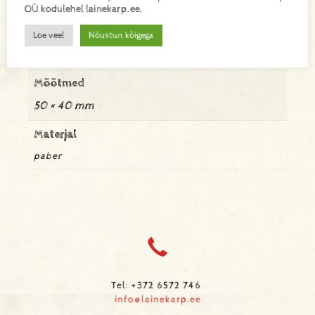
OÜ kodulehel lainekarp.ee.
Kaal
Loe veel
Nõustun kõigega
0,001 kg
Mõõtmed
50 × 40 mm
Materjal
paber
Tel: +372 6572 746
info@lainekarp.ee