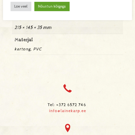
0,096 kg
Loe veel
Nõustun kõigega
Mõõtmed
215 × 145 × 35 mm
Materjal
kartong, PVC
Tel: +372 6572 746
info@lainekarp.ee