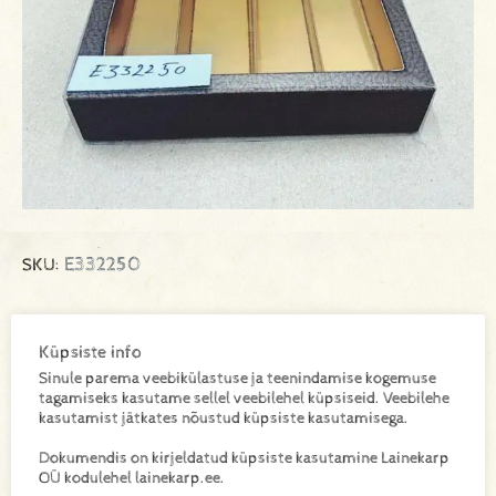
E332250
SKU:
Küpsiste info
Lisa toode päringukorvi
Sinule parema veebikülastuse ja teenindamise kogemuse
tagamiseks kasutame sellel veebilehel küpsiseid. Veebilehe
Lisainfo
kasutamist jätkates nõustud küpsiste kasutamisega.
Dokumendis on kirjeldatud küpsiste kasutamine Lainekarp
OÜ kodulehel lainekarp.ee.
Kaal