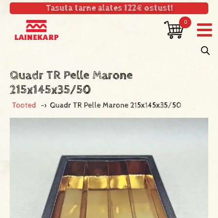
Tasuta tarne alates 122€ ostust!
0
Quadr TR Pelle Marone
215x145x35/50
Tooted
->
Quadr TR Pelle Marone 215x145x35/50