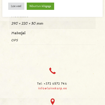
0,09 kg
Loe veel
Nõustun kõigega
Mõõtmed
290 × 220 × 50 mm
Materjal
OPS
Tel: +372 6572 746
info@lainekarp.ee