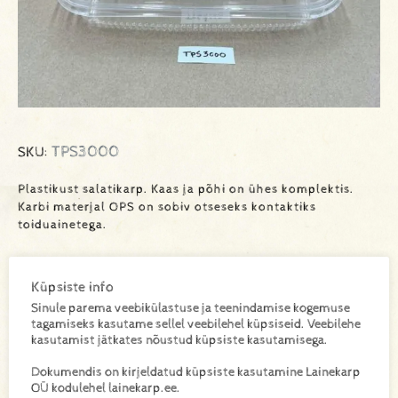
TPS3000
SKU:
Plastikust salatikarp. Kaas ja põhi on ühes komplektis.
Karbi materjal OPS on sobiv otseseks kontaktiks
toiduainetega.
Küpsiste info
Lisa toode päringukorvi
Sinule parema veebikülastuse ja teenindamise kogemuse
tagamiseks kasutame sellel veebilehel küpsiseid. Veebilehe
Lisainfo
kasutamist jätkates nõustud küpsiste kasutamisega.
Dokumendis on kirjeldatud küpsiste kasutamine Lainekarp
OÜ kodulehel lainekarp.ee.
Kaal