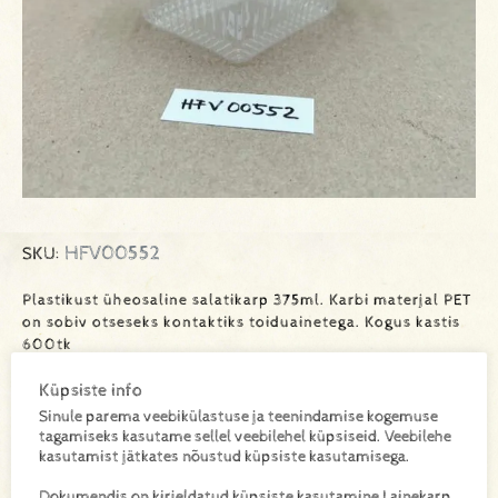
HFV00552
SKU:
Plastikust üheosaline salatikarp 375ml. Karbi materjal PET
on sobiv otseseks kontaktiks toiduainetega. Kogus kastis
600tk
Küpsiste info
Sinule parema veebikülastuse ja teenindamise kogemuse
Lisa toode päringukorvi
tagamiseks kasutame sellel veebilehel küpsiseid. Veebilehe
kasutamist jätkates nõustud küpsiste kasutamisega.
Lisainfo
Dokumendis on kirjeldatud küpsiste kasutamine Lainekarp