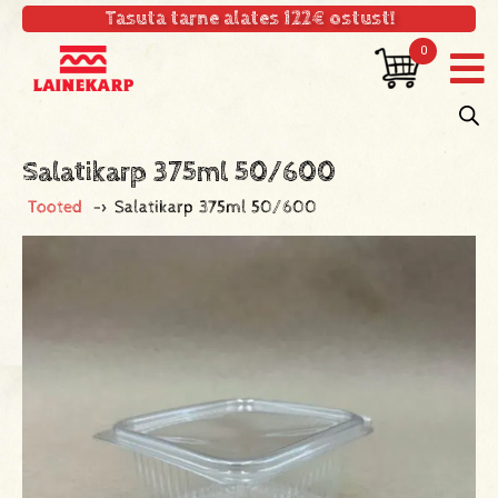
Tasuta tarne alates 122€ ostust!
0
Salatikarp 375ml 50/600
Tooted
->
Salatikarp 375ml 50/600