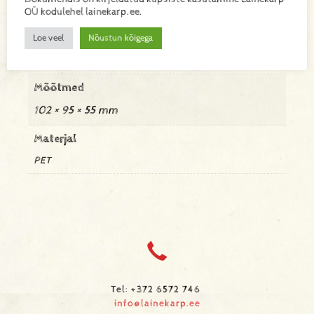
OÜ kodulehel lainekarp.ee.
Kaal
Loe veel
Nõustun kõigega
0,012 kg
Mõõtmed
102 × 95 × 55 mm
Materjal
PET
Tel: +372 6572 746
info@lainekarp.ee