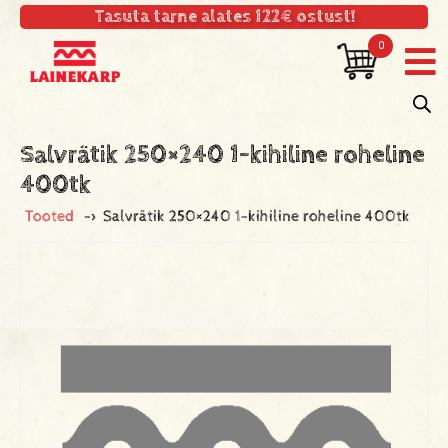
Tasuta tarne alates 122€ ostust!
0
Salvrätik 250×240 1-kihiline roheline
400tk
Tooted
->
Salvrätik 250×240 1-kihiline roheline 400tk