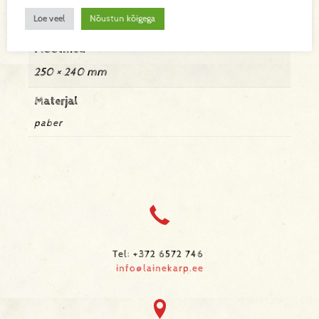
Loe veel
Nõustun kõigega
0,372 kg
Mõõtmed
250 × 240 mm
Materjal
paber
Tel: +372 6572 746
info@lainekarp.ee