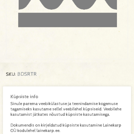
BDSRTR
SKU:
Küpsiste info
Lisa toode päringukorvi
Sinule parema veebikülastuse ja teenindamise kogemuse
tagamiseks kasutame sellel veebilehel küpsiseid. Veebilehe
Lisainfo
kasutamist jätkates nõustud küpsiste kasutamisega.
Dokumendis on kirjeldatud küpsiste kasutamine Lainekarp
OÜ kodulehel lainekarp.ee.
Kaal