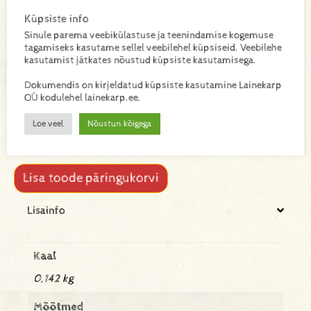
Küpsiste info
ELMUST24
SKU:
Sinule parema veebikülastuse ja teenindamise kogemuse
tagamiseks kasutame sellel veebilehel küpsiseid. Veebilehe
Must siidipaber – elegantseks pakkimiseks ja
kasutamist jätkates nõustud küpsiste kasutamisega.
dekoreerimiseks. Õhuke ja pehme siidipaber. Sobib
suurepäraselt kingituste, lillede, käsitöötoodete ja
Dokumendis on kirjeldatud küpsiste kasutamine Lainekarp
toodete pakkimiseks või dekoratiivseks vooderdamiseks.
OÜ kodulehel lainekarp.ee.
Lisab igale pakendile luksusliku ja viimistletud ilme. Pakis
24 lehte.
Loe veel
Nõustun kõigega
Lisa toode päringukorvi
Lisainfo
Kaal
0,142 kg
Mõõtmed