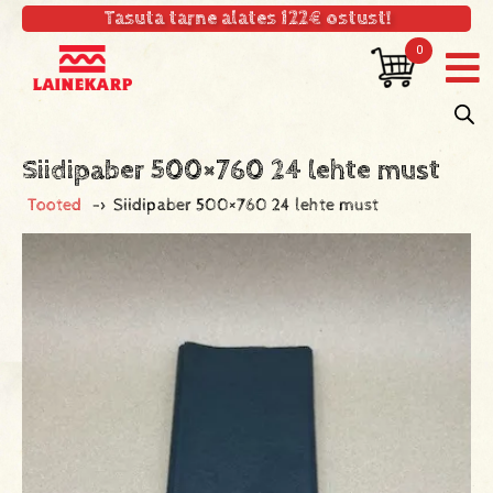
Tasuta tarne alates 122€ ostust!
0
Siidipaber 500×760 24 lehte must
Tooted
->
Siidipaber 500×760 24 lehte must