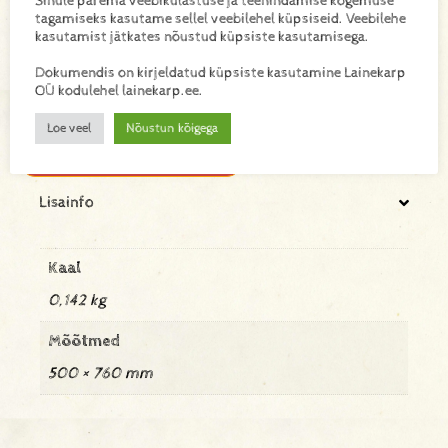
Sinule parema veebikülastuse ja teenindamise kogemuse
tagamiseks kasutame sellel veebilehel küpsiseid. Veebilehe
suurepäraselt kingituste, lillede, käsitöötoodete ja
kasutamist jätkates nõustud küpsiste kasutamisega.
toodete pakkimiseks või dekoratiivseks vooderdamiseks.
Lisab igale pakendile luksusliku ja viimistletud ilme. Pakis
Dokumendis on kirjeldatud küpsiste kasutamine Lainekarp
24 lehte.
OÜ kodulehel lainekarp.ee.
Loe veel
Nõustun kõigega
Lisa toode päringukorvi
Lisainfo
Kaal
0,142 kg
Mõõtmed
500 × 760 mm