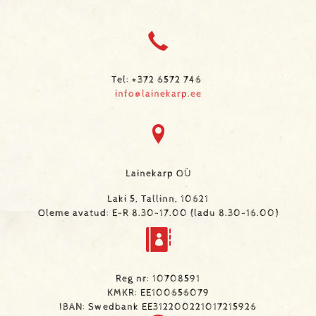
Tel: +372 6572 746
info@lainekarp.ee
Lainekarp OÜ
Laki 5, Tallinn, 10621
Oleme avatud: E-R 8.30-17.00 (ladu 8.30-16.00)
Reg nr: 10708591
KMKR: EE100656079
IBAN: Swedbank EE312200221017215926