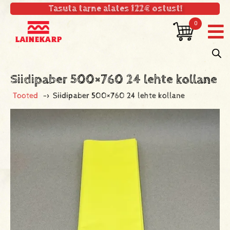
Tasuta tarne alates 122€ ostust!
0
Siidipaber 500×760 24 lehte kollane
Tooted
->
Siidipaber 500×760 24 lehte kollane