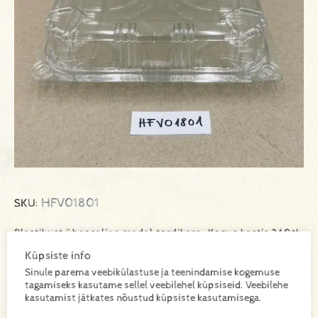
HFV01801
SKU:
Plastikust üheosaline madal tordikarp. Kogus kastis 240tk
Küpsiste info
Sinule parema veebikülastuse ja teenindamise kogemuse
tagamiseks kasutame sellel veebilehel küpsiseid. Veebilehe
Lisa toode päringukorvi
kasutamist jätkates nõustud küpsiste kasutamisega.