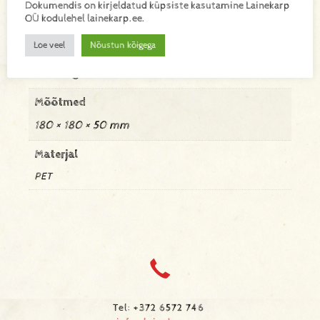
Lisainfo
Dokumendis on kirjeldatud küpsiste kasutamine Lainekarp
OÜ kodulehel lainekarp.ee.
Loe veel
Nõustun kõigega
Kaal
0,032 kg
Mõõtmed
180 × 180 × 50 mm
Materjal
PET
Tel: +372 6572 746