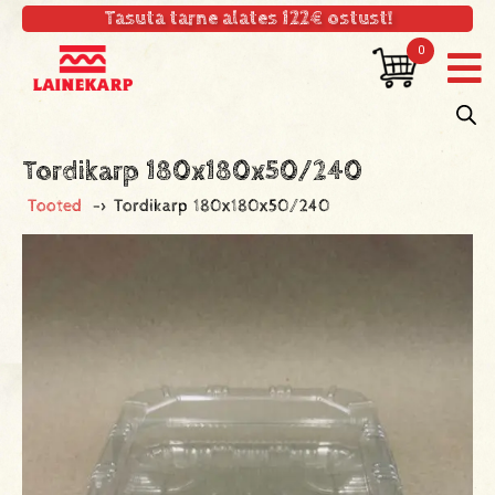
Tasuta tarne alates 122€ ostust!
0
Tordikarp 180x180x50/240
Tooted
->
Tordikarp 180x180x50/240