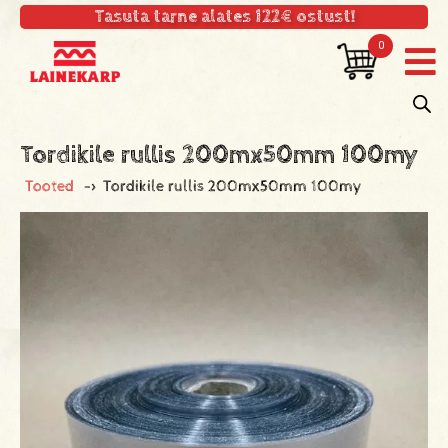
Tasuta tarne alates 122€ ostust!
0
Tordikile rullis 200mx50mm 100my
Tooted
->
Tordikile rullis 200mx50mm 100my