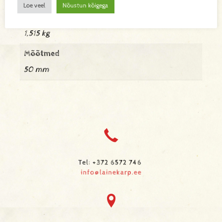
Loe veel
Nõustun kõigega
Kaal
1,515 kg
Mõõtmed
50 mm
Tel: +372 6572 746
info@lainekarp.ee