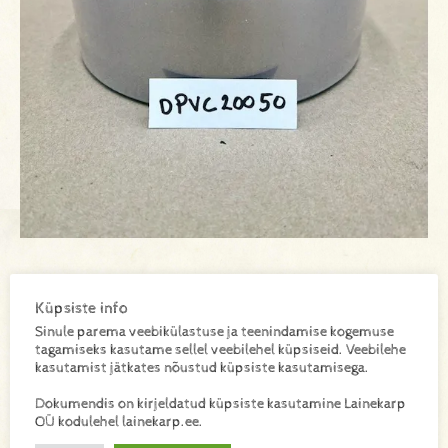
DPVC20050
SKU:
Küpsiste info
Sinule parema veebikülastuse ja teenindamise kogemuse
tagamiseks kasutame sellel veebilehel küpsiseid. Veebilehe
kasutamist jätkates nõustud küpsiste kasutamisega.
Lisa toode päringukorvi
Dokumendis on kirjeldatud küpsiste kasutamine Lainekarp
Lisainfo
OÜ kodulehel lainekarp.ee.