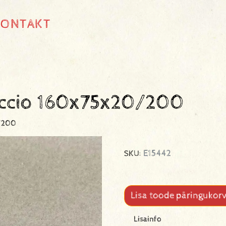
KONTAKT
uccio 160x75x20/200
0/200
E15442
SKU:
Lisa toode päringukorv
Lisainfo