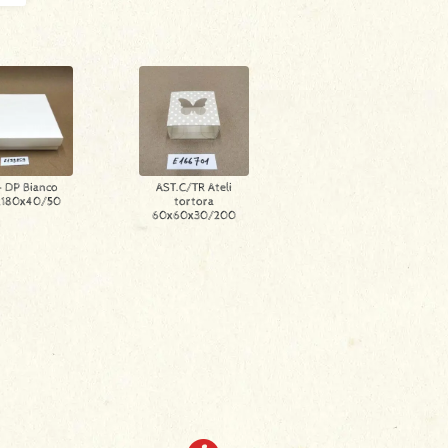
- DP Bianco
AST.C/TR Ateli
x180x40/50
tortora
60x60x30/200