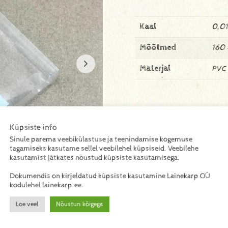
Kaal
0,01
Mõõtmed
160 
Materjal
PVC
Küpsiste info
Sinule parema veebikülastuse ja teenindamise kogemuse
tagamiseks kasutame sellel veebilehel küpsiseid. Veebilehe
kasutamist jätkates nõustud küpsiste kasutamisega.
Dokumendis on kirjeldatud küpsiste kasutamine Lainekarp OÜ
kodulehel lainekarp.ee.
Loe veel
Nõustun kõigega