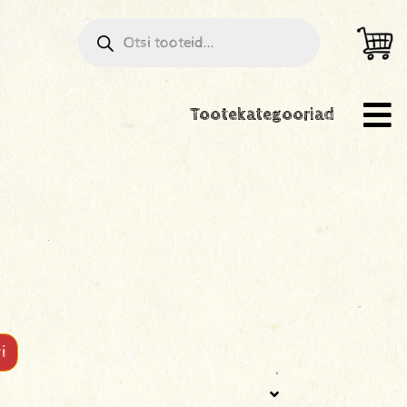
Tootekategooriad
i