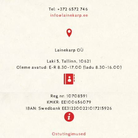
Tel: +372 6572 746
info@lainekarp.ee
Lainekarp OÜ
Laki 5, Tallinn, 10621
Oleme avatud: E-R 8.30-17.00 (ladu 8.30-16.00)
Reg nr: 10708591
KMKR: EE100656079
IBAN: Swedbank EE312200221017215926
Ostutingimused