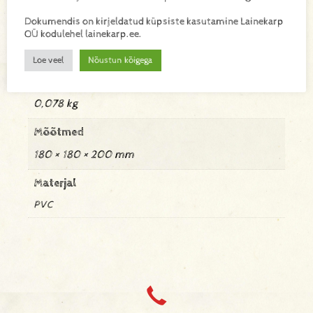
Lisa toode päringukorvi
Dokumendis on kirjeldatud küpsiste kasutamine Lainekarp
OÜ kodulehel lainekarp.ee.
Lisainfo
Loe veel
Nõustun kõigega
Kaal
0,078 kg
Mõõtmed
180 × 180 × 200 mm
Materjal
PVC