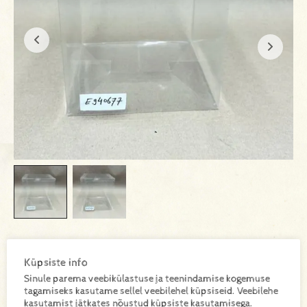
E940677
SKU:
Küpsiste info
Sinule parema veebikülastuse ja teenindamise kogemuse
tagamiseks kasutame sellel veebilehel küpsiseid. Veebilehe
kasutamist jätkates nõustud küpsiste kasutamisega.