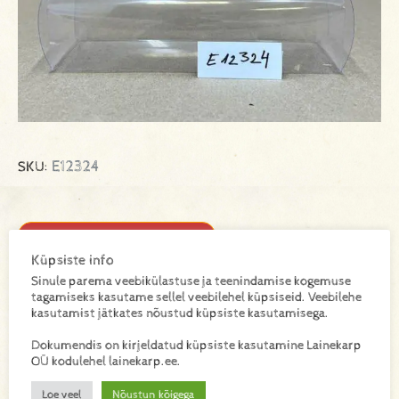
E12324
SKU:
Lisa toode päringukorvi
Küpsiste info
Sinule parema veebikülastuse ja teenindamise kogemuse
Lisainfo
tagamiseks kasutame sellel veebilehel küpsiseid. Veebilehe
kasutamist jätkates nõustud küpsiste kasutamisega.
Kaal
Dokumendis on kirjeldatud küpsiste kasutamine Lainekarp
OÜ kodulehel lainekarp.ee.
0,02 kg
Loe veel
Nõustun kõigega