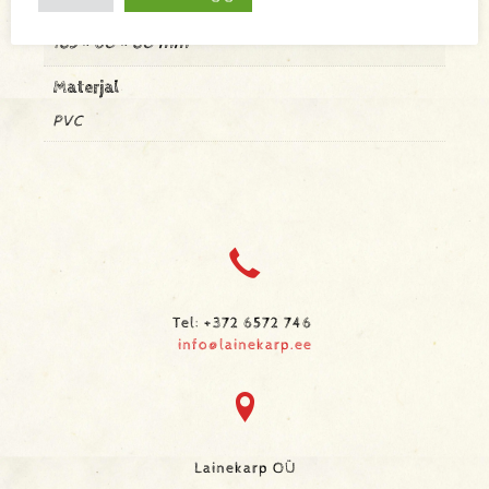
Mõõtmed
185 × 60 × 80 mm
Materjal
PVC
Tel: +372 6572 746
info@lainekarp.ee
Lainekarp OÜ