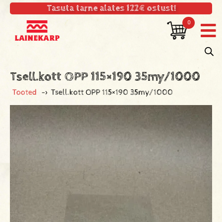
Tasuta tarne alates 122€ ostust!
0
Tsell.kott OPP 115×190 35my/1000
Tooted
->
Tsell.kott OPP 115×190 35my/1000