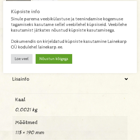
Küpsiste info
Sinule parema veebikülastuse ja teenindamise kogemuse
tagamiseks kasutame sellel veebilehel küpsiseid. Veebilehe
CR3001119
SKU:
kasutamist jätkates nõustud küpsiste kasutamisega.
Kogus kastis 1000tk
Dokumendis on kirjeldatud küpsiste kasutamine Lainekarp
OÜ kodulehel lainekarp.ee.
Loe veel
Nõustun kõigega
Lisa toode päringukorvi
Lisainfo
Kaal
0,0021 kg
Mõõtmed
115 × 190 mm