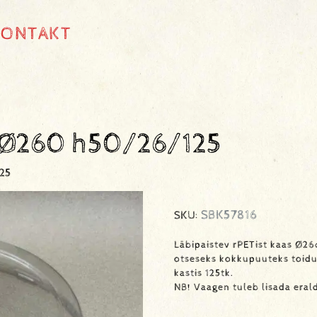
KONTAKT
 Ø260 h50/26/125
25
SBK57816
SKU:
Läbipaistev rPETist kaas Ø2
otseseks kokkupuuteks toidu
kastis 125tk.
NB! Vaagen tuleb lisada erald