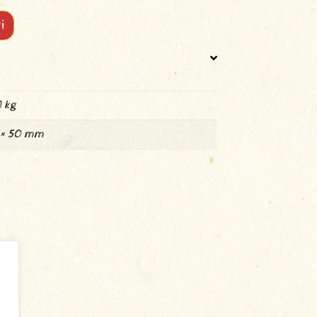
i
 kg
 × 50 mm