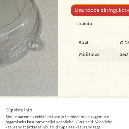
Lisa toode päringukorv
Lisainfo
Kaal
0,03
Mõõtmed
260
Küpsiste info
Sinule parema veebikülastuse ja teenindamise kogemuse
tagamiseks kasutame sellel veebilehel küpsiseid. Veebilehe
kasutamist jätkates nõustud küpsiste kasutamisega.