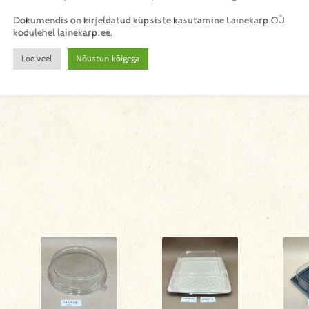
Dokumendis on kirjeldatud küpsiste kasutamine Lainekarp OÜ
kodulehel lainekarp.ee.
Loe veel
Nõustun kõigega