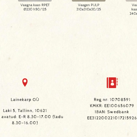
Vaagna kaas RPET
Vaagen PULP
Va
Ø230 h50/125
310x310x30/25
kaa
240
Lainekarp OÜ
Reg nr: 10708591
KMKR: EE100656079
Laki 5, Tallinn, 10621
IBAN: Swedbank
avatud: E-R 8.30-17.00 (ladu
EE312200221017215926
8.30-16.00)