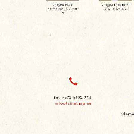
Vaagen PULP
Vaagna kaas RPET
230x230x30/75/30
370x370x90/25
0
Tel: +372 6572 746
info@lainekarp.ee
Oleme 