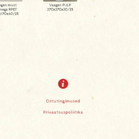
agen must
Vaagen PULP
nega RPET
270x270x30/25
x170x60/25
Ostutingimused
Privaatsuspoliitika