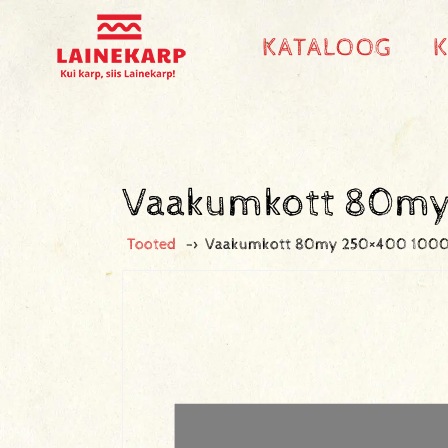
KATALOOG
Vaakumkott 80my
Tooted
->
Vaakumkott 80my 250×400 1000