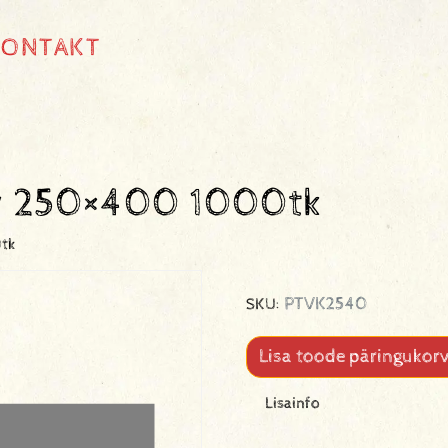
KONTAKT
 250×400 1000tk
tk
PTVK2540
SKU:
Lisa toode päringukorv
Lisainfo