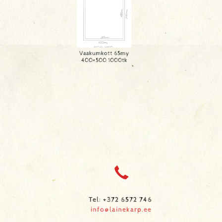
Vaakumkott 65my
400×500 1000tk
Tel: +372 6572 746
info@lainekarp.ee