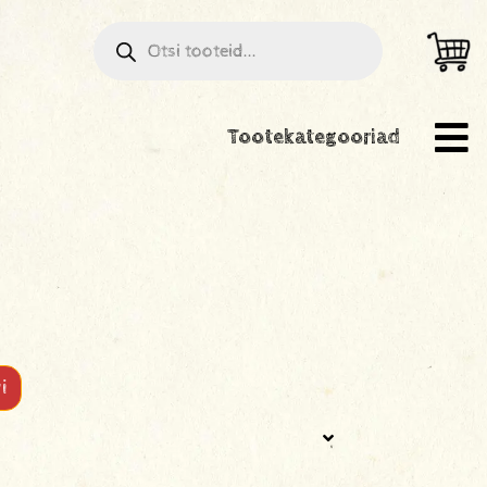
Tootekategooriad
i