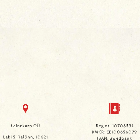
Lainekarp OÜ
Reg nr: 10708591
KMKR: EE100656079
Laki 5, Tallinn, 10621
IBAN: Swedbank