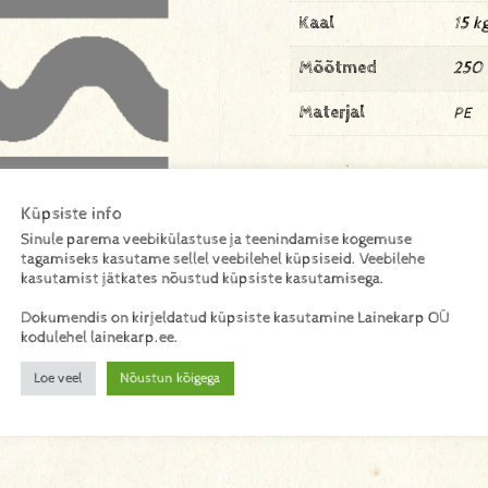
Kaal
15 k
Mõõtmed
250
Materjal
PE
Küpsiste info
Sinule parema veebikülastuse ja teenindamise kogemuse
tagamiseks kasutame sellel veebilehel küpsiseid. Veebilehe
kasutamist jätkates nõustud küpsiste kasutamisega.
Dokumendis on kirjeldatud küpsiste kasutamine Lainekarp OÜ
kodulehel lainekarp.ee.
Loe veel
Nõustun kõigega