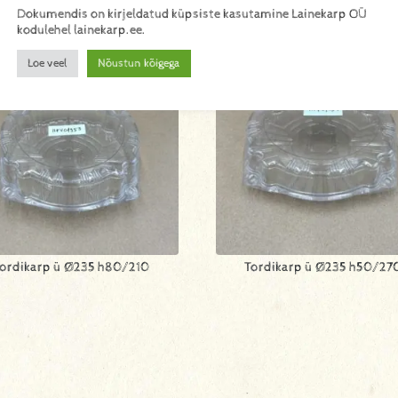
Dokumendis on kirjeldatud küpsiste kasutamine Lainekarp OÜ
kodulehel lainekarp.ee.
Loe veel
Nõustun kõigega
ordikarp ü Ø235 h80/210
Tordikarp ü Ø235 h50/27