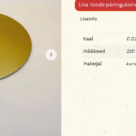
Lisa toode päringukorv
Lisainfo
Kaal
0,02
Mõõtmed
220
Materjal
kart