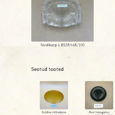
Tordikarp ü Ø235 h65/210
Seotud tooted
Kuldne-hõbedane
Must koogialus