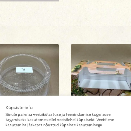
Küpsiste info
Sinule parema veebikülastuse ja teenindamise kogemuse
rdikarp T9 Ø230 h110/100
Lainekarp 2 sangaga orhid
tagamiseks kasutame sellel veebilehel küpsiseid. Veebilehe
230x230x100
kasutamist jätkates nõustud küpsiste kasutamisega.