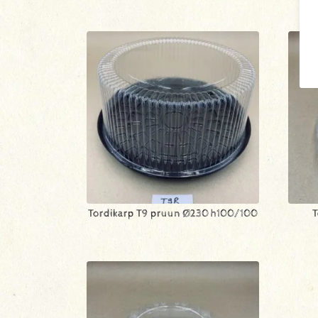
Tordikarp T9 pruun Ø230 h100/100
T