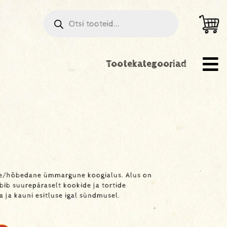
Tootekategooriad
e/hõbedane ümmargune koogialus. Alus on
bib suurepäraselt kookide ja tortide
a ja kauni esitluse igal sündmusel.