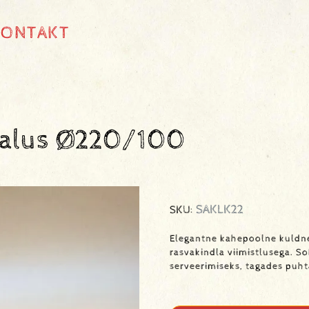
KONTAKT
 alus Ø220/100
SAKLK22
SKU:
Elegantne kahepoolne kuldn
rasvakindla viimistlusega. So
serveerimiseks, tagades puht