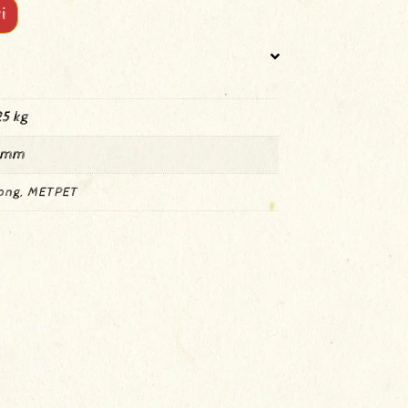
i
5 kg
 mm
ong, METPET