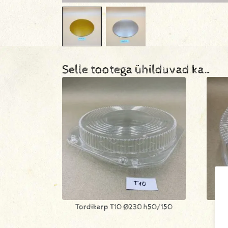
Selle tootega ühilduvad ka…
Tordikarp T10 Ø230 h50/150
To