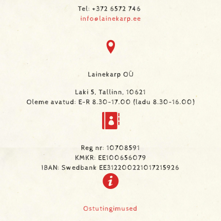
Tel: +372 6572 746
info@lainekarp.ee
Lainekarp OÜ
Laki 5, Tallinn, 10621
Oleme avatud: E-R 8.30-17.00 (ladu 8.30-16.00)
Reg nr: 10708591
KMKR: EE100656079
IBAN: Swedbank EE312200221017215926
Ostutingimused