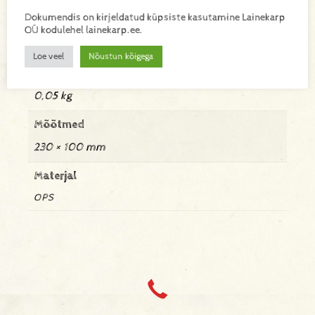
Dokumendis on kirjeldatud küpsiste kasutamine Lainekarp
Lisainfo
OÜ kodulehel lainekarp.ee.
Loe veel
Nõustun kõigega
Kaal
0,05 kg
Mõõtmed
230 × 100 mm
Materjal
OPS