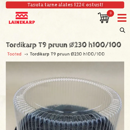
Tasuta tarne alates 122€ ostust!
0
Tordikarp T9 pruun Ø230 h100/100
Tooted
->
Tordikarp T9 pruun Ø230 h100/100