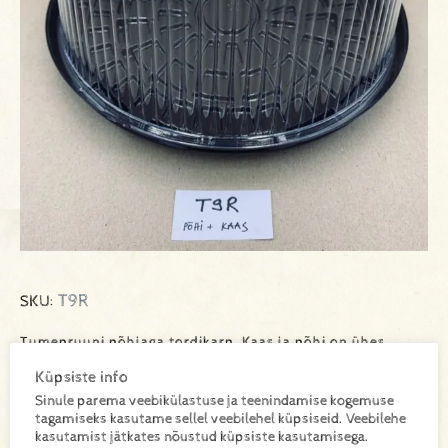
T9R
SKU:
Tumepruuni põhjaga tordikarp. Kaas ja põhi on ühes
komplektis. Kogus kastis 100tk
Küpsiste info
Sinule parema veebikülastuse ja teenindamise kogemuse
tagamiseks kasutame sellel veebilehel küpsiseid. Veebilehe
kasutamist jätkates nõustud küpsiste kasutamisega.
Lisa toode päringukorvi